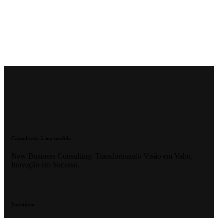
Consultoria à sua medida
New Business Consulting: Transformando Visão em Valor,
Inovação em Sucesso.
Escritório