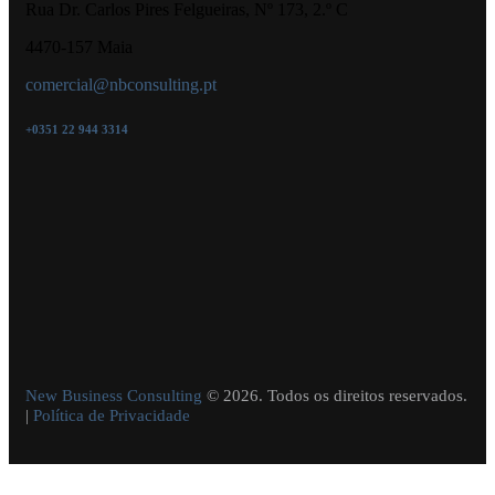
Rua Dr. Carlos Pires Felgueiras, Nº 173, 2.º C
4470-157 Maia
comercial@nbconsulting.pt
+0351 22 944 3314
New Business Consulting
© 2026. Todos os direitos reservados.
|
Política de Privacidade